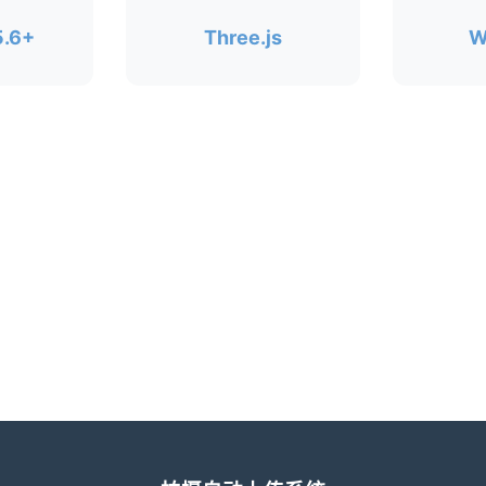
.6+
Three.js
W